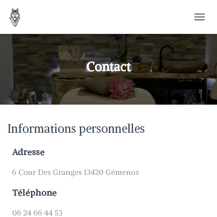
D
É
P
L
I
Contact
E
R
L
A
N
A
Informations personnelles
V
I
G
Adresse
A
T
6 Cour Des Granges 13420 Gémenos
I
O
N
Téléphone
06 24 66 44 53